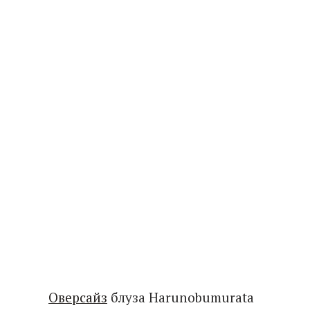
Оверсайз
блуза Harunobumurata