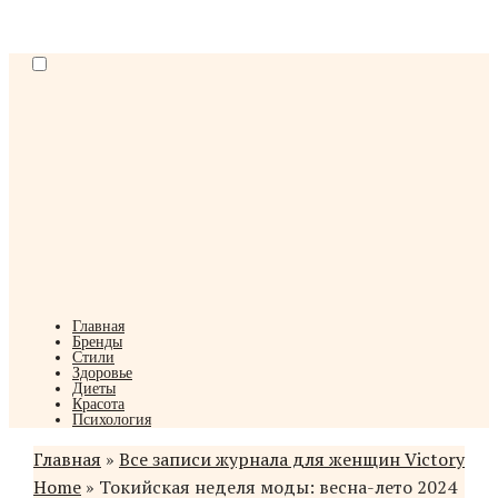
Menu
Skip
to
content
Главная
Женский журнал про здоровье, отношения, интерьер, моду.
Бренды
Стили
VictoryHome
Здоровье
Диеты
Красота
Психология
Главная
»
Все записи журнала для женщин Victory
Home
»
Токийская неделя моды: весна-лето 2024